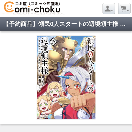
【予約商品】領民0人スタートの辺境領主様 〜青のディアスと蒼角の乙女〜(1-15巻セット)