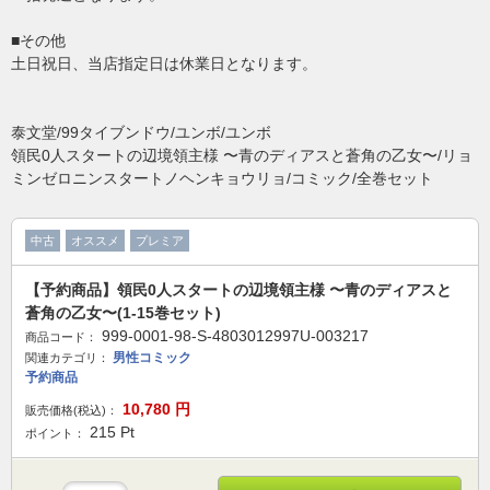
■その他
土日祝日、当店指定日は休業日となります。
泰文堂/99タイブンドウ/ユンボ/ユンボ
領民0人スタートの辺境領主様 〜青のディアスと蒼角の乙女〜/リョ
ミンゼロニンスタートノヘンキョウリョ/コミック/全巻セット
中古
オススメ
プレミア
【予約商品】領民0人スタートの辺境領主様 〜青のディアスと
蒼角の乙女〜(1-15巻セット)
999-0001-98-S-4803012997U-003217
商品コード：
男性コミック
関連カテゴリ：
予約商品
10,780
円
販売価格(税込)：
215
Pt
ポイント：