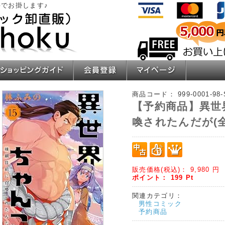
でお掛します♪
ショッピングガイド
会員登録
マイページ
商品コード：
999-0001-98
【予約商品】異世
喚されたんだが(全
販売価格(税込)：
9,980
円
ポイント：
199
Pt
関連カテゴリ：
男性コミック
予約商品