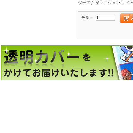
ヅナモクゼンニショウ/コミ
数量：