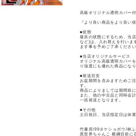
高級オリジナル透明カバー付
『より良い商品をより良い状
■状態
最良の状態にするため、当店
など)は、入れ替えを行いま
ます事を予めご了承くださ
■当店オリジナルサービス
オリジナル高級透明カバー
り強度にも優れた商品にな
■発送目安
お盆期間を含みますためご注
す。
商品によりましては期間前
また、他の中古品と同時会
一括発送となります。
■その他
土日祝日、当店指定日は休
竹書房/99タケショボウ/林
異世界ちゃんこ 横綱目前に