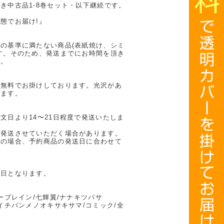
き中古品1-8巻セット・以下継続です。
態でお届け!』
の基準に満たない商品(表紙焼け、シミ
す。そのため、発送までにお時間を頂き
い。
を無料でお掛けしております。光沢があ
ります。
文日より14〜21日程度で発送いたしま
に発送させていただく場合があります。
計の場合、予約商品の発送日に合わせて
業日となります。
ーブレイン/七輝翼/ナナキツバサ
イチバンメノオキサキサマ/コミック/全