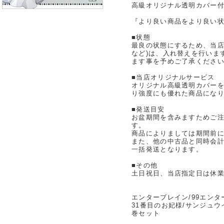
高級オリジナル透明カバー付
『より良い商品をより良い状
■状態
最良の状態にするため、当店
など)は、入れ替えを行いま
ます事を予めご了承くださ
■当店オリジナルサービス
オリジナル高級透明カバー
り強度にも優れた商品にな
■発送目安
お盆期間を含みますためご注
す。
商品によりましては期間前
また、他の中古品と同時会
一括発送となります。
■その他
土日祝日、当店指定日は休
エンターブレイン/99エンタ
31番目のお妃様/サンジュウ
巻セット