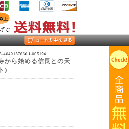
お買い物かご
-S-4049137666U-005194
寺から始める信長との天
ト)