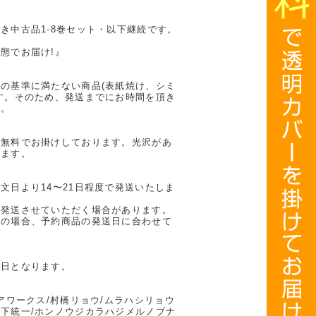
き中古品1-8巻セット・以下継続です。
態でお届け!』
の基準に満たない商品(表紙焼け、シミ
す。そのため、発送までにお時間を頂き
い。
を無料でお掛けしております。光沢があ
ります。
文日より14〜21日程度で発送いたしま
に発送させていただく場合があります。
計の場合、予約商品の発送日に合わせて
業日となります。
アワークス/村橋リョウ/ムラハシリョウ
下統一/ホンノウジカラハジメルノブナ