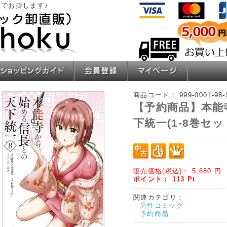
でお掛します♪
ショッピングガイド
会員登録
マイページ
商品コード：
999-0001-98
【予約商品】本能
下統一(1-8巻セッ
販売価格(税込)：
5,680
円
ポイント：
113
Pt
関連カテゴリ：
男性コミック
予約商品