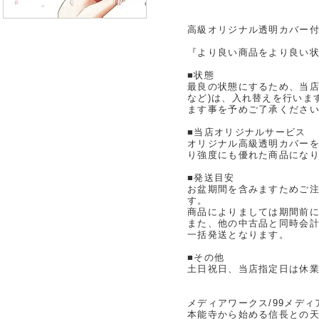
高級オリジナル透明カバー付
『より良い商品をより良い状
■状態
最良の状態にするため、当店
など)は、入れ替えを行いま
ます事を予めご了承くださ
■当店オリジナルサービス
オリジナル高級透明カバー
り強度にも優れた商品にな
■発送目安
お盆期間を含みますためご注
す。
商品によりましては期間前
また、他の中古品と同時会
一括発送となります。
■その他
土日祝日、当店指定日は休
メディアワークス/99メディ
本能寺から始める信長との天