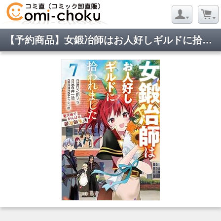
【予約商品】女鍛冶師はお人好しギルドに拾われました〜新天地でがんばる鍛冶(1-7巻セット)