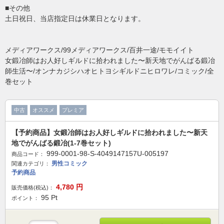
■その他
土日祝日、当店指定日は休業日となります。
メディアワークス/99メディアワークス/百井一途/モモイイト
女鍛冶師はお人好しギルドに拾われました〜新天地でがんばる鍛冶
師生活〜/オンナカジシハオヒトヨシギルドニヒロワレ/コミック/全
巻セット
中古
オススメ
プレミア
【予約商品】女鍛冶師はお人好しギルドに拾われました〜新天
地でがんばる鍛冶(1-7巻セット)
999-0001-98-S-4049147157U-005197
商品コード：
男性コミック
関連カテゴリ：
予約商品
4,780
円
販売価格(税込)：
95
Pt
ポイント：