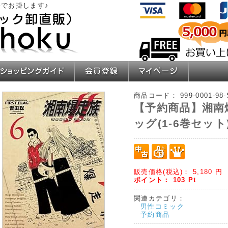
でお掛します♪
ショッピングガイド
会員登録
マイページ
商品コード：
999-0001-98
【予約商品】湘南
ッグ(1-6巻セット
販売価格(税込)：
5,180
円
ポイント：
103
Pt
関連カテゴリ：
男性コミック
予約商品