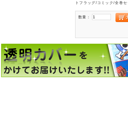
トフラッグ/コミック/全巻セ
数量：