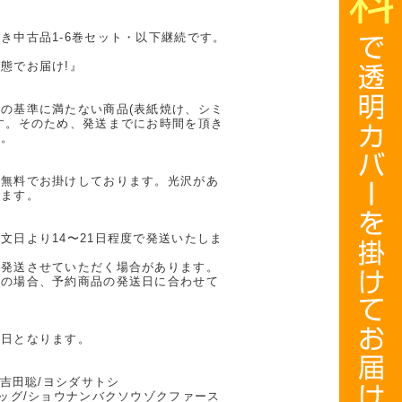
き中古品1-6巻セット・以下継続です。
態でお届け!』
の基準に満たない商品(表紙焼け、シミ
す。そのため、発送までにお時間を頂き
い。
を無料でお掛けしております。光沢があ
ります。
文日より14〜21日程度で発送いたしま
に発送させていただく場合があります。
計の場合、予約商品の発送日に合わせて
業日となります。
/吉田聡/ヨシダサトシ
ラッグ/ショウナンバクソウゾクファース