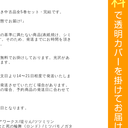
き中古品全5巻セット・完結です。
態でお届け!』
の基準に満たない商品(表紙焼け、シミ
す。そのため、発送までにお時間を頂き
い。
を無料でお掛けしております。光沢があ
ります。
文日より14〜21日程度で発送いたしま
に発送させていただく場合があります。
計の場合、予約商品の発送日に合わせて
業日となります。
アワークス/堤りん/ツツミリン
女と死の輪舞《ロンド》/ミツバモノガタ