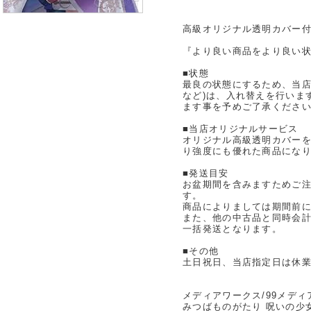
高級オリジナル透明カバー付
『より良い商品をより良い状
■状態
最良の状態にするため、当店
など)は、入れ替えを行いま
ます事を予めご了承くださ
■当店オリジナルサービス
オリジナル高級透明カバー
り強度にも優れた商品にな
■発送目安
お盆期間を含みますためご注
す。
商品によりましては期間前
また、他の中古品と同時会
一括発送となります。
■その他
土日祝日、当店指定日は休
メディアワークス/99メディ
みつばものがたり 呪いの少