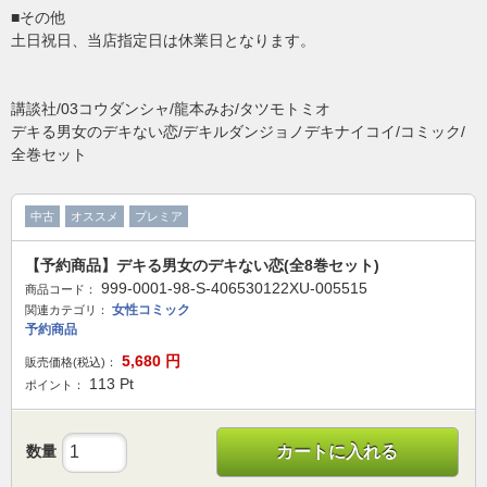
■その他
土日祝日、当店指定日は休業日となります。
講談社/03コウダンシャ/龍本みお/タツモトミオ
デキる男女のデキない恋/デキルダンジョノデキナイコイ/コミック/
全巻セット
中古
オススメ
プレミア
【予約商品】デキる男女のデキない恋(全8巻セット)
999-0001-98-S-406530122XU-005515
商品コード：
女性コミック
関連カテゴリ：
予約商品
5,680
円
販売価格(税込)：
113
Pt
ポイント：
数量
カートに入れる